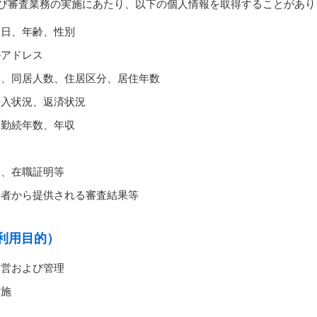
び審査業務の実施にあたり、以下の個人情報を取得することがあり
月日、年齢、性別
ルアドレス
無、同居人数、住居区分、居住年数
借入状況、返済状況
、勤続年数、年収
明、在職証明等
業者から提供される審査結果等
利用目的）
運営および管理
実施