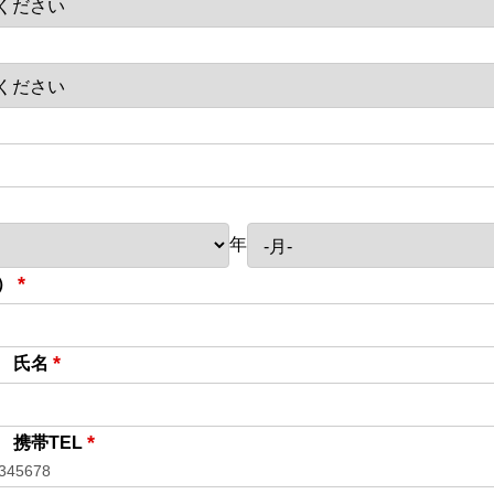
年
*
）
*
 氏名
*
 携帯TEL
45678