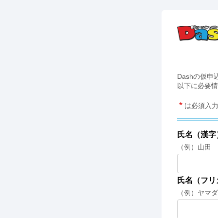
Dashの仮
以下に必要情
*
は必須入力
氏名（漢字
（例）山田 
氏名（フリ
（例）ヤマダ