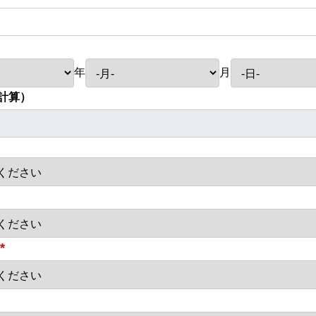
年
月
計算）
*