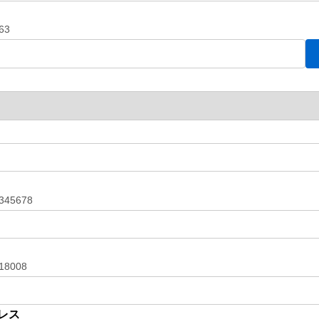
63
45678
18008
レス